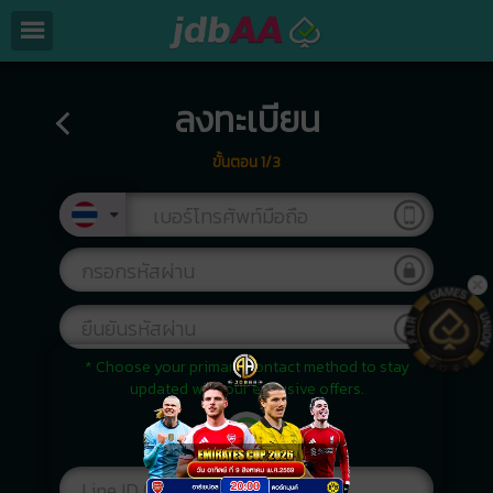
/
×
เมนูหลัก
ลงทะเบียน
ลงทะเบียน
โปรโมชั่น
ขั้นตอน 1/3
บทความ
จัดอันดับ
คู่มือการใช้งาน
เกี่ยวกับเรา
Installation
* Choose your primary contact method to stay
ข้อกำหนดและเงื่อนไข
updated with our exclusive offers.
กฏกติการการเดิมพันกีฬา
App