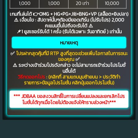
1,000
1,000
20 เท่า
10,000
เกมที่เล่นได้
👉OMG + HG+PG+Jili+BNG+VP
(สล็อต+ยิงปลา)
⚠️ เงื่อนไข :
สัปดาห์นั้นๆต้องมียอดเทิร์น (ไม่รับโปร) 2,000
คะแนนขึ้นไปถึงจะรับได้
⚠️
📌1 ยูสเซอร์รับได้ 1 ครั้ง (
รับได้เฉพาะ วันอาทิตย์ ) เท่านั้น
หมายเหตุ
✅
โปรฝากสุดคุ้มที่มี RTP สูงที่สุดจะช่วยเพิ่มโอกาสในการชนะ
ของคุณ
✅
⚠️ ระหว่างเข้าร่วมโปรดังกล่าว จะไม่สามารถเข้าร่วมโปรโมชั่
นอื่นได้
วิธีกดออกโปร
: (คลิกที่ สามแถบมุมซ้ายบน > ประวัติทำ
รายการ>ข้อมูลโปรโมชั่น คลิกปุ่มออกโปรโมชั่น)
***
JDBAA
ขอสงวนสิทธิ์ในการเปลี่ยนแปลงและยกเลิกโปร
โมชั่นได้ทุกเมื่อโดยไม่ต้องแจ้งให้ทราบล่วงหน้า***