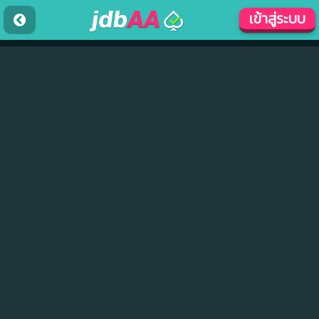
เข้าสู่ระบบ