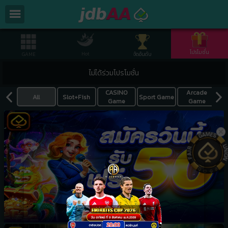
/
×
เมนูหลัก
ลงทะเบียน
โปรโมชั่น
Hot
GAME
จัดอันดับ
โปรโมชั่น
ไม่ได้ร่วมโปรโมชั่น
บทความ
CASINO
Arcade
All
Slot+Fish
Sport Game
จัดอันดับ
Game
Game
คู่มือการใช้งาน
เกี่ยวกับเรา
Installation
ข้อกำหนดและเงื่อนไข
กฏกติการการเดิมพันกีฬา
App