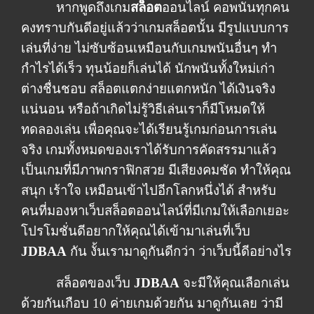
หากพูดถึงเกม
สล็อต
ออนไลน์ คอพนันทุกคน
คงทราบกันดีอยู่แล้วว่าเกม
สล็อต
นั้น มีรูปแบบการ
เล่นที่ง่าย ไม่ซับซ้อนเหมือนกับเกมพนันอื่นๆ ทำ
กำไรได้เร็ว ทุนน้อยก็เล่นได้ นักพนันทั้งใหม่เก่า
ต่างชื่นชอบ
สล็อต
แตกง่ายแตกหนัก ได้เงินจริง
แน่นอน หรือถ้าเกิดไม่รู้วิธีเล่นเราก็มีโหมดให้
ทดลองเล่น เพื่อคุณจะได้เรียนรู้เกมก่อนการเล่น
จริง เกมทั้งหมดของเราได้รับการคัดสรรมาแล้ว
เป็นเกมที่มีภาพกราฟิกสวย มีเสียงคมชัด ทำให้คุณ
สนุก เร้าใจ เหมือนเข้าไปอีกโลกหนึ่งได้ สำหรับ
คนที่มองหาเว็บ
สล็อต
ออนไลน์ที่มีเกมให้เลือกเยอะ
โปรโมชั่นดีอยากให้คุณได้เข้ามาเล่นที่เว็บ
JDBAA
กัน งั้นเรามาดูกันดีกว่า ว่าเว็บนี้ดีอย่างไร
สล็อต
ของเว็บ
JDBAA
จะมีให้คุณเลือกเล่น
ด้วยกันเกือบ 10 ค่ายเกมด้วยกัน มาดูกันเลย
ว่ามี